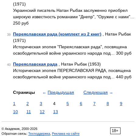
(1971)
Украинский писатель Натан Рыбак заслуженно приобрел
широкую известность романами "Днепр", "Оружие с нами"…
250 руб
Переяславская рада (комплект из 2 книг)
, Натан Рыбак
39
(1971)
Историческая эпопея "Переяславская рада", посвящена
освободительной войне украинского народа под… 300 руб
Переяславская рада
, Натан Рыбак (1953)
40
Историческая эпопея ПЕРЕЯСЛАВСКАЯ РАДА, посвящена
освободительной войне украинского народа под… 440 руб
Страницы
←
Предыдущая
Следующая
→
1
2
3
4
5
6
7
8
9
10
11
12
13
© Академик, 2000-2026
18+
Обратная связь:
Техподдержка
,
Реклама на сайте