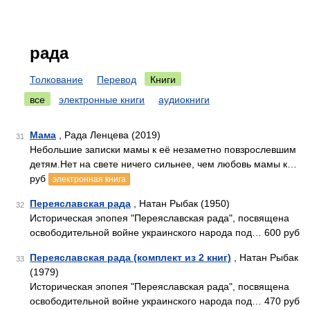
рада
Толкование
Перевод
Книги
все
электронные книги
аудиокниги
Мама
, Рада Ленцева (2019)
31
Небольшие записки мамы к её незаметно повзрослевшим
детям.Нет на свете ничего сильнее, чем любовь мамы к…
руб
электронная книга
Переяславская рада
, Натан Рыбак (1950)
32
Историческая эпопея "Переяславская рада", посвящена
освободительной войне украинского народа под… 600 руб
Переяславская рада (комплект из 2 книг)
, Натан Рыбак
33
(1979)
Историческая эпопея "Переяславская рада", посвящена
освободительной войне украинского народа под… 470 руб